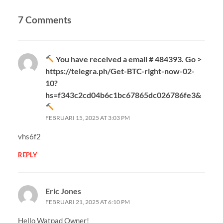
7 Comments
You have received a email # 484393. Go >
https://telegra.ph/Get-BTC-right-now-02-
10?
hs=f343c2cd04b6c1bc67865dc026786fe3&
FEBRUARI 15, 2025 AT 3:03 PM
vhs6f2
REPLY
Eric Jones
FEBRUARI 21, 2025 AT 6:10 PM
Hello Watpad Owner!