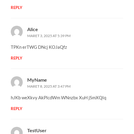
REPLY
Alice
MARET 3, 2025 AT 5:39 PM
TPKn erTWG DNcj KOJaQfz
REPLY
MyName
MARET 8, 2025 AT 3:47 PM
hJKb weXkvy AkPlcdWm WNnzbx XuH jSmXQIq
REPLY
TestUser