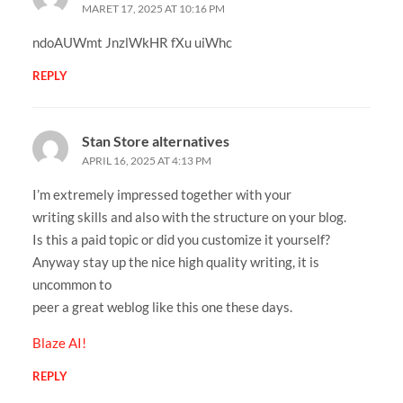
MARET 17, 2025 AT 10:16 PM
ndoAUWmt JnzlWkHR fXu uiWhc
REPLY
Stan Store alternatives
APRIL 16, 2025 AT 4:13 PM
I’m extremely impressed together with your
writing skills and also with the structure on your blog.
Is this a paid topic or did you customize it yourself?
Anyway stay up the nice high quality writing, it is
uncommon to
peer a great weblog like this one these days.
Blaze AI
!
REPLY