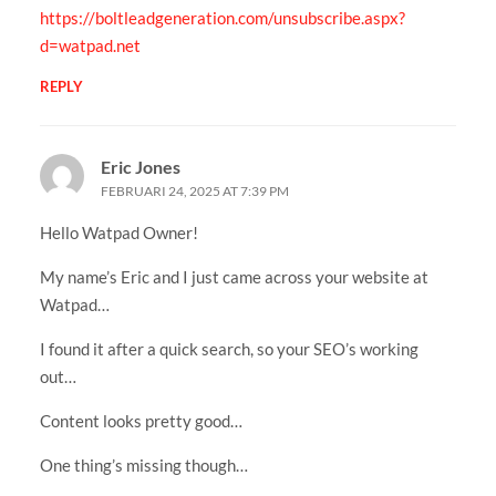
https://boltleadgeneration.com/unsubscribe.aspx?
d=watpad.net
REPLY
Eric Jones
FEBRUARI 24, 2025 AT 7:39 PM
Hello Watpad Owner!
My name’s Eric and I just came across your website at
Watpad…
I found it after a quick search, so your SEO’s working
out…
Content looks pretty good…
One thing’s missing though…