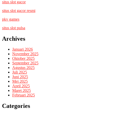
situs slot gacor
situs slot gacor resmi
pkv games
situs slot pulsa
Archives
Januari 2026
November 2025
Oktober 2025
September 2025
Agustus 2025
Juli 2025
Juni 2025
Mei 2025
April 2025
Maret 2025
Februari 2025
Categories