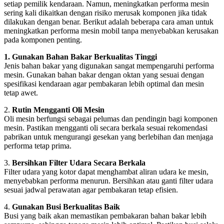
setiap pemilik kendaraan. Namun, meningkatkan performa mesin
sering kali dikaitkan dengan risiko merusak komponen jika tidak
dilakukan dengan benar. Berikut adalah beberapa cara aman untuk
meningkatkan performa mesin mobil tanpa menyebabkan kerusakan
pada komponen penting.
1. Gunakan Bahan Bakar Berkualitas Tinggi
Jenis bahan bakar yang digunakan sangat mempengaruhi performa
mesin. Gunakan bahan bakar dengan oktan yang sesuai dengan
spesifikasi kendaraan agar pembakaran lebih optimal dan mesin
tetap awet.
2.
Rutin Mengganti Oli Mesin
Oli mesin berfungsi sebagai pelumas dan pendingin bagi komponen
mesin. Pastikan mengganti oli secara berkala sesuai rekomendasi
pabrikan untuk mengurangi gesekan yang berlebihan dan menjaga
performa tetap prima.
3.
Bersihkan Filter Udara Secara Berkala
Filter udara yang kotor dapat menghambat aliran udara ke mesin,
menyebabkan performa menurun. Bersihkan atau ganti filter udara
sesuai jadwal perawatan agar pembakaran tetap efisien.
4.
Gunakan Busi Berkualitas Baik
Busi yang baik akan memastikan pembakaran bahan bakar lebih