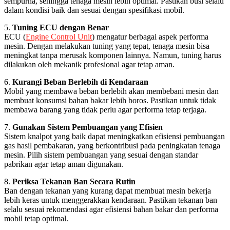
sempurna, sehingga tenaga mesin lebih optimal. Pastikan busi selalu
dalam kondisi baik dan sesuai dengan spesifikasi mobil.
5.
Tuning ECU dengan Benar
ECU (
Engine Control Unit
) mengatur berbagai aspek performa
mesin. Dengan melakukan tuning yang tepat, tenaga mesin bisa
meningkat tanpa merusak komponen lainnya. Namun, tuning harus
dilakukan oleh mekanik profesional agar tetap aman.
6.
Kurangi Beban Berlebih di Kendaraan
Mobil yang membawa beban berlebih akan membebani mesin dan
membuat konsumsi bahan bakar lebih boros. Pastikan untuk tidak
membawa barang yang tidak perlu agar performa tetap terjaga.
7.
Gunakan Sistem Pembuangan yang Efisien
Sistem knalpot yang baik dapat meningkatkan efisiensi pembuangan
gas hasil pembakaran, yang berkontribusi pada peningkatan tenaga
mesin. Pilih sistem pembuangan yang sesuai dengan standar
pabrikan agar tetap aman digunakan.
8.
Periksa Tekanan Ban Secara Rutin
Ban dengan tekanan yang kurang dapat membuat mesin bekerja
lebih keras untuk menggerakkan kendaraan. Pastikan tekanan ban
selalu sesuai rekomendasi agar efisiensi bahan bakar dan performa
mobil tetap optimal.