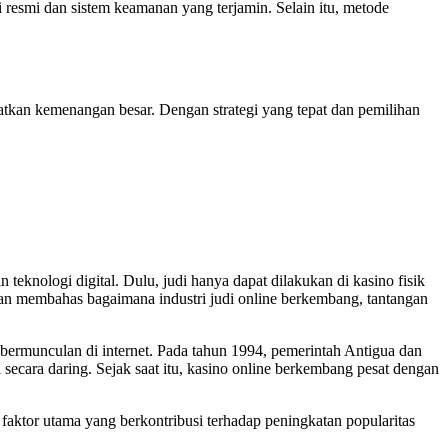
 resmi dan sistem keamanan yang terjamin. Selain itu, metode
kan kemenangan besar. Dengan strategi yang tepat dan pemilihan
teknologi digital. Dulu, judi hanya dapat dilakukan di kasino fisik
akan membahas bagaimana industri judi online berkembang, tantangan
 bermunculan di internet. Pada tahun 1994, pemerintah Antigua dan
ara daring. Sejak saat itu, kasino online berkembang pesat dengan
faktor utama yang berkontribusi terhadap peningkatan popularitas