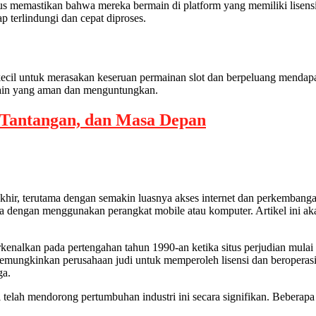
us memastikan bahwa mereka bermain di platform yang memiliki lisensi
 terlindungi dan cepat diproses.
il untuk merasakan keseruan permainan slot dan berpeluang mendapat
main yang aman dan menguntungkan.
 Tantangan, dan Masa Depan
khir, terutama dengan semakin luasnya akses internet dan perkembangan 
hanya dengan menggunakan perangkat mobile atau komputer. Artikel ini 
rkenalkan pada pertengahan tahun 1990-an ketika situs perjudian mulai
kinkan perusahaan judi untuk memperoleh lisensi dan beroperasi sec
ga.
telah mendorong pertumbuhan industri ini secara signifikan. Beberapa 