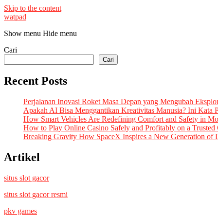
Skip to the content
watpad
Show menu
Hide menu
Cari
Cari
Recent Posts
Perjalanan Inovasi Roket Masa Depan yang Mengubah Eksplor
Apakah AI Bisa Menggantikan Kreativitas Manusia? Ini Kata Pa
How Smart Vehicles Are Redefining Comfort and Safety in Mo
How to Play Online Casino Safely and Profitably on a Trusted O
Breaking Gravity How SpaceX Inspires a New Generation of 
Artikel
situs slot gacor
situs slot gacor resmi
pkv games