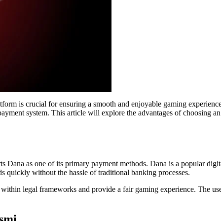
latform is crucial for ensuring a smooth and enjoyable gaming experien
ayment system. This article will explore the advantages of choosing an off
ports Dana as one of its primary payment methods. Dana is a popular digit
 quickly without the hassle of traditional banking processes.
 within legal frameworks and provide a fair gaming experience. The use 
esmi