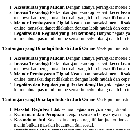
Aksesibilitas yang Mudah
Dengan adanya perangkat mobile dan
Inovasi Teknologi
Perkembangan teknologi seperti kecerdasan b
menawarkan pengalaman bermain yang lebih interaktif dan am
Metode Pembayaran Digital
Keamanan transaksi menjadi salah
online, transaksi dapat dilakukan dengan lebih mudah dan cepat
Legalitas dan Regulasi yang Berkembang
Banyak negara yan
ini membuat pasar judi online semakin berkembang dan lebih te
Tantangan yang Dihadapi Industri Judi Online
Meskipun industri 
Aksesibilitas yang Mudah
Dengan adanya perangkat mobile dan
Inovasi Teknologi
Perkembangan teknologi seperti kecerdasan b
menawarkan pengalaman bermain yang lebih interaktif dan am
Metode Pembayaran Digital
Keamanan transaksi menjadi salah
online, transaksi dapat dilakukan dengan lebih mudah dan cepat
Legalitas dan Regulasi yang Berkembang
Banyak negara yan
ini membuat pasar judi online semakin berkembang dan lebih te
Tantangan yang Dihadapi Industri Judi Online
Meskipun industri 
Masalah Regulasi
Tidak semua negara mengizinkan judi online
Keamanan dan Penipuan
Dengan semakin banyaknya situs jud
Kecanduan Judi
Salah satu dampak negatif dari judi online 
menimbulkan masalah keuangan dan sosial.