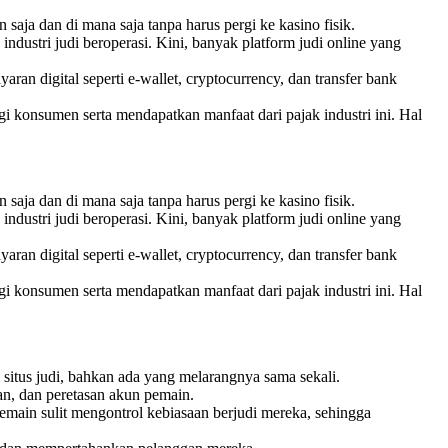
aja dan di mana saja tanpa harus pergi ke kasino fisik.
ndustri judi beroperasi. Kini, banyak platform judi online yang
an digital seperti e-wallet, cryptocurrency, dan transfer bank
i konsumen serta mendapatkan manfaat dari pajak industri ini. Hal
aja dan di mana saja tanpa harus pergi ke kasino fisik.
ndustri judi beroperasi. Kini, banyak platform judi online yang
an digital seperti e-wallet, cryptocurrency, dan transfer bank
i konsumen serta mendapatkan manfaat dari pajak industri ini. Hal
situs judi, bahkan ada yang melarangnya sama sekali.
an, dan peretasan akun pemain.
emain sulit mengontrol kebiasaan berjudi mereka, sehingga