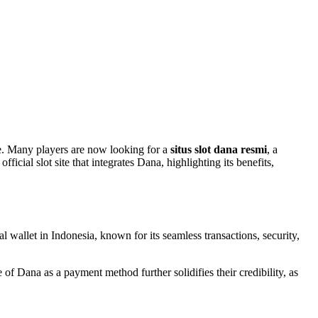
ce. Many players are now looking for a
situs slot dana resmi
, a
icial slot site that integrates Dana, highlighting its benefits,
al wallet in Indonesia, known for its seamless transactions, security,
of Dana as a payment method further solidifies their credibility, as