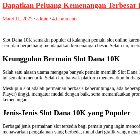
Dapatkan Peluang Kemenangan Terbesar D
Maret 11, 2025
/
admin
/
4 Comments
Slot Dana 10K semakin populer di kalangan pemain slot online kar
seru dan berpeluang mendapatkan kemenangan besar. Selain itu, meto
Keunggulan Bermain Slot Dana 10K
Salah satu alasan utama mengapa banyak pemain memilih Slot Dana 10
ini semakin menarik. Selain itu, banyak platform menawarkan berbag
Meskipun slot adalah permainan berbasis keberuntungan, ada bebera
Player) tinggi, mengatur modal dengan baik, serta memanfaatkan pro
kemenangan.
Jenis-Jenis Slot Dana 10K yang Populer
Berbagai jenis permainan slot tersedia bagi pemain yang ingin mencob
menawarkan pengalaman yang berbeda, mulai dari grafik yang menar