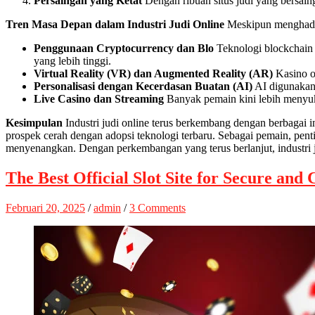
Persaingan yang Ketat
Dengan ribuan situs judi yang bersain
Tren Masa Depan dalam Industri Judi Online
Meskipun menghadapi
Penggunaan Cryptocurrency dan Blo
Teknologi blockchain 
yang lebih tinggi.
Virtual Reality (VR) dan Augmented Reality (AR)
Kasino o
Personalisasi dengan Kecerdasan Buatan (AI)
AI digunakan 
Live Casino dan Streaming
Banyak pemain kini lebih menyuka
Kesimpulan
Industri judi online terus berkembang dengan berbagai i
prospek cerah dengan adopsi teknologi terbaru. Sebagai pemain, pen
menyenangkan. Dengan perkembangan yang terus berlanjut, industri jud
The Best Official Slot Site for Secure and
Februari 20, 2025
/
admin
/
3 Comments