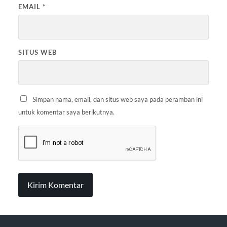
EMAIL
*
SITUS WEB
Simpan nama, email, dan situs web saya pada peramban ini
untuk komentar saya berikutnya.