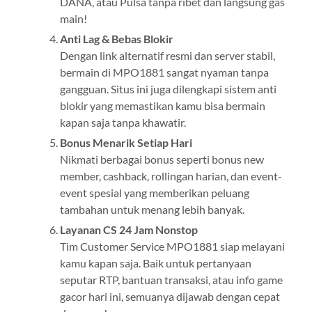
DANA, atau Pulsa tanpa ribet dan langsung gas
main!
Anti Lag & Bebas Blokir
Dengan link alternatif resmi dan server stabil,
bermain di MPO1881 sangat nyaman tanpa
gangguan. Situs ini juga dilengkapi sistem anti
blokir yang memastikan kamu bisa bermain
kapan saja tanpa khawatir.
Bonus Menarik Setiap Hari
Nikmati berbagai bonus seperti bonus new
member, cashback, rollingan harian, dan event-
event spesial yang memberikan peluang
tambahan untuk menang lebih banyak.
Layanan CS 24 Jam Nonstop
Tim Customer Service MPO1881 siap melayani
kamu kapan saja. Baik untuk pertanyaan
seputar RTP, bantuan transaksi, atau info game
gacor hari ini, semuanya dijawab dengan cepat