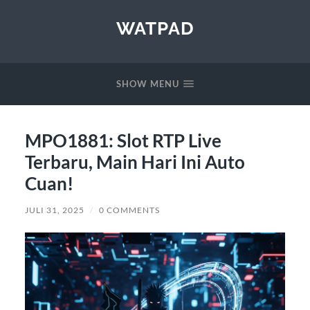
WATPAD
SHOW MENU
MPO1881: Slot RTP Live
Terbaru, Main Hari Ini Auto
Cuan!
JULI 31, 2025
/
0 COMMENTS