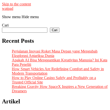
Skip to the content
watpad
Show menu
Hide menu
Cari
Cari
Recent Posts
Perjalanan Inovasi Roket Masa Depan yang Mengubah
Eksplorasi Antariksa Dunia
Apakah AI Bisa Menggantikan Kreativitas Manusia? Ini Kata
Para Peneliti
How Smart Vehicles Are Redefining Comfort and Safety in
Modern Transportation
How to Play Online Casino Safely and Profitably on a
Trusted Official Site
Breaking Gravity How SpaceX Inspires a New Generation of
Dreamers
Artikel