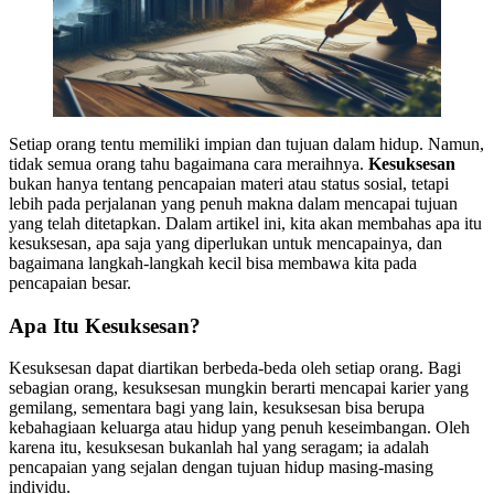
Setiap orang tentu memiliki impian dan tujuan dalam hidup. Namun,
tidak semua orang tahu bagaimana cara meraihnya.
Kesuksesan
bukan hanya tentang pencapaian materi atau status sosial, tetapi
lebih pada perjalanan yang penuh makna dalam mencapai tujuan
yang telah ditetapkan. Dalam artikel ini, kita akan membahas apa itu
kesuksesan, apa saja yang diperlukan untuk mencapainya, dan
bagaimana langkah-langkah kecil bisa membawa kita pada
pencapaian besar.
Apa Itu Kesuksesan?
Kesuksesan dapat diartikan berbeda-beda oleh setiap orang. Bagi
sebagian orang, kesuksesan mungkin berarti mencapai karier yang
gemilang, sementara bagi yang lain, kesuksesan bisa berupa
kebahagiaan keluarga atau hidup yang penuh keseimbangan. Oleh
karena itu, kesuksesan bukanlah hal yang seragam; ia adalah
pencapaian yang sejalan dengan tujuan hidup masing-masing
individu.