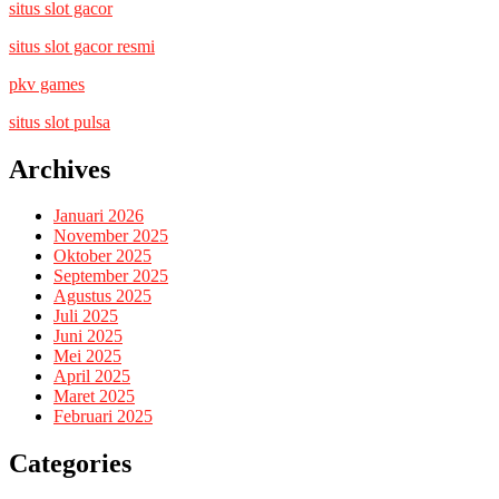
situs slot gacor
situs slot gacor resmi
pkv games
situs slot pulsa
Archives
Januari 2026
November 2025
Oktober 2025
September 2025
Agustus 2025
Juli 2025
Juni 2025
Mei 2025
April 2025
Maret 2025
Februari 2025
Categories