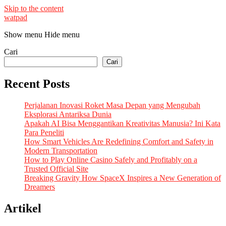
Skip to the content
watpad
Show menu
Hide menu
Cari
Cari
Recent Posts
Perjalanan Inovasi Roket Masa Depan yang Mengubah
Eksplorasi Antariksa Dunia
Apakah AI Bisa Menggantikan Kreativitas Manusia? Ini Kata
Para Peneliti
How Smart Vehicles Are Redefining Comfort and Safety in
Modern Transportation
How to Play Online Casino Safely and Profitably on a
Trusted Official Site
Breaking Gravity How SpaceX Inspires a New Generation of
Dreamers
Artikel