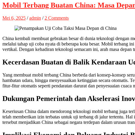
Mobil Terbang Buatan China: Masa Depan
Mei 6, 2025
/
admin
/
2 Comments
China kembali membuat gebrakan besar di dunia teknologi dengan men
melalui tahap uji coba nyata di beberapa kota besar. Mobil terbang i
vertikal. Dengan kehadiran teknologi semacam ini, arah masa depan tr
Kecerdasan Buatan di Balik Kendaraan U
Yang membuat mobil terbang China berbeda dari konsep-konsep serupa
hambatan udara, hingga menyesuaikan ketinggian secara otomatis. T
fitur-fitur otomatis seperti pendaratan darurat dan penyesuaian cuaca 
Dukungan Pemerintah dan Akselerasi Inov
Keseriusan China dalam mendorong teknologi mobil terbang juga terli
telah memberikan izin terbatas untuk uji terbang di jalur tertentu.
tersebut menjadikan China sebagai negara terdepan dalam urusan tra
Implikasi Ekonomi dan Peluang Industri 