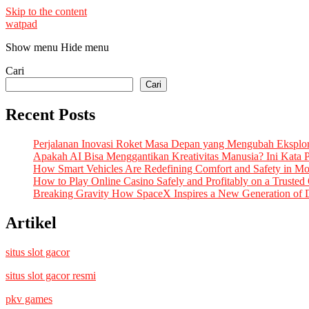
Skip to the content
watpad
Show menu
Hide menu
Cari
Cari
Recent Posts
Perjalanan Inovasi Roket Masa Depan yang Mengubah Eksplor
Apakah AI Bisa Menggantikan Kreativitas Manusia? Ini Kata Pa
How Smart Vehicles Are Redefining Comfort and Safety in Mo
How to Play Online Casino Safely and Profitably on a Trusted O
Breaking Gravity How SpaceX Inspires a New Generation of 
Artikel
situs slot gacor
situs slot gacor resmi
pkv games