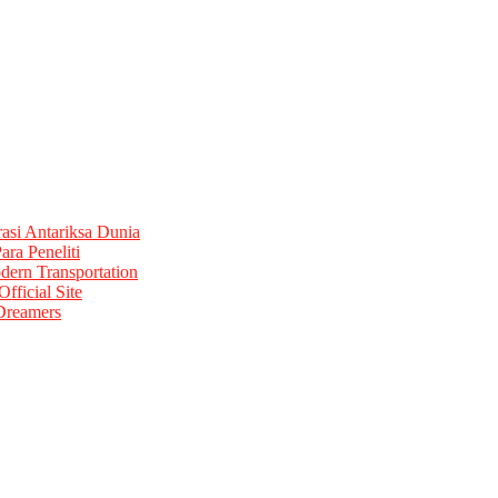
asi Antariksa Dunia
ra Peneliti
dern Transportation
fficial Site
Dreamers