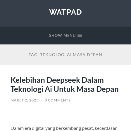
WATPAD
SHOW MENU
TAG:
TEKNOLOGI AI MASA DEPAN
Kelebihan Deepseek Dalam
Teknologi Ai Untuk Masa Depan
MARET 2, 2025
/
3 COMMENTS
Dalam era digital yang berkembang pesat, kecerdasan