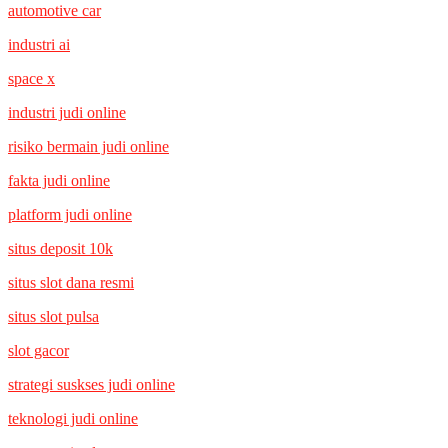
automotive car
industri ai
space x
industri judi online
risiko bermain judi online
fakta judi online
platform judi online
situs deposit 10k
situs slot dana resmi
situs slot pulsa
slot gacor
strategi suskses judi online
teknologi judi online