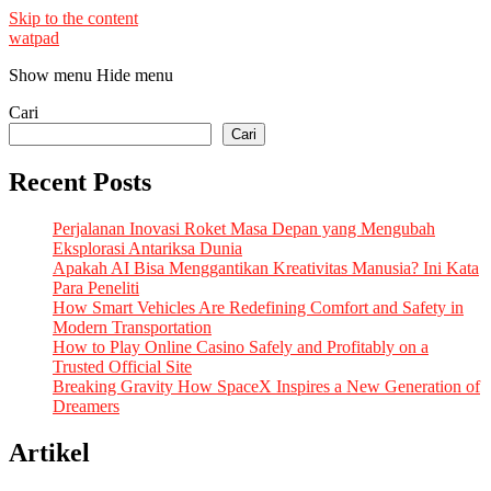
Skip to the content
watpad
Show menu
Hide menu
Cari
Cari
Recent Posts
Perjalanan Inovasi Roket Masa Depan yang Mengubah
Eksplorasi Antariksa Dunia
Apakah AI Bisa Menggantikan Kreativitas Manusia? Ini Kata
Para Peneliti
How Smart Vehicles Are Redefining Comfort and Safety in
Modern Transportation
How to Play Online Casino Safely and Profitably on a
Trusted Official Site
Breaking Gravity How SpaceX Inspires a New Generation of
Dreamers
Artikel