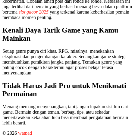
kecermatan. Cobalah amati pola dari ronde ke ronde. Kebiasaan ini
juga terlihat dari pemain yang berhasil menang besar dalam platform
bertema
slot gacor 2025
yang terkenal karena keberhasilan pemain
membaca momen penting.
Kenali Daya Tarik Game yang Kamu
Mainkan
Setiap genre punya ciri khas. RPG, misalnya, menekankan
eksplorasi dan pengembangan karakter. Sedangkan game strategi
membutuhkan pemikiran jangka panjang. Temukan genre yang
paling cocok dengan karaktermu agar proses belajar terasa
menyenangkan.
Tidak Harus Jadi Pro untuk Menikmati
Permainan
Menang memang menyenangkan, tapi jangan lupakan sisi fun dari
game. Bermain dengan teman, berbagi tips, atau sekadar
menertawakan kekalahan lucu bisa membuat pengalaman bermain
lebih berarti.
© 2026
watpad