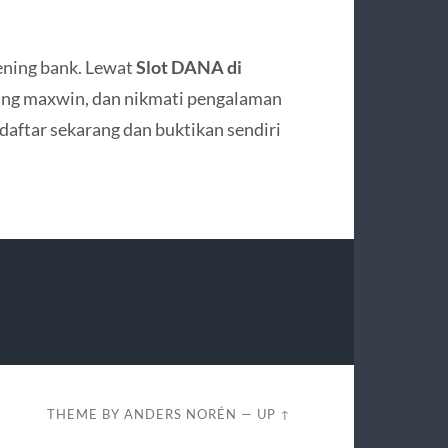
kening bank. Lewat
Slot DANA di
pang maxwin, dan nikmati pengalaman
daftar sekarang dan buktikan sendiri
THEME BY
ANDERS NORÉN
—
UP ↑