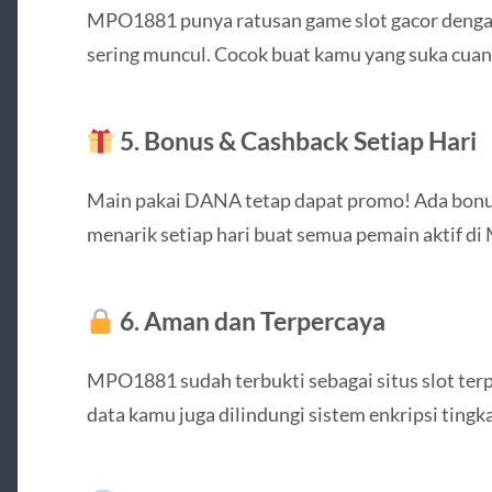
MPO1881 punya ratusan game slot gacor dengan
sering muncul. Cocok buat kamu yang suka cuan
5. Bonus & Cashback Setiap Hari
Main pakai DANA tetap dapat promo! Ada bonus
menarik setiap hari buat semua pemain aktif d
6. Aman dan Terpercaya
MPO1881 sudah terbukti sebagai situs slot ter
data kamu juga dilindungi sistem enkripsi tingka