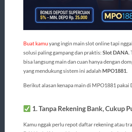
Buat kamu
yang ingin main slot online tapi ngg
solusi paling gampang dan praktis:
Slot DANA
.
bisa langsung main dan cuan hanya dengan dompet
yang mendukung sistem ini adalah
MPO1881
.
Berikut alasan kenapa main di MPO1881 pakai D
1. Tanpa Rekening Bank, Cukup 
Kamu nggak perlu repot daftar rekening atau t