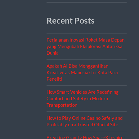
Recent Posts
Perjalanan Inovasi Roket Masa Depan
yang Mengubah Eksplorasi Antariksa
Dunia
Apakah AI Bisa Menggantikan
Kreativitas Manusia? Ini Kata Para
Peneliti
How Smart Vehicles Are Redefining
Comfort and Safety in Modern
Transportation
How to Play Online Casino Safely and
Profitably on a Trusted Official Site
Breaking Gravity How SpaceX Inspires