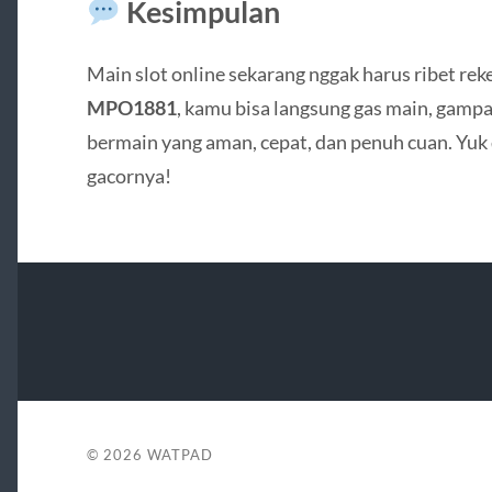
Kesimpulan
Main slot online sekarang nggak harus ribet re
MPO1881
, kamu bisa langsung gas main, gam
bermain yang aman, cepat, dan penuh cuan. Yuk 
gacornya!
© 2026
WATPAD