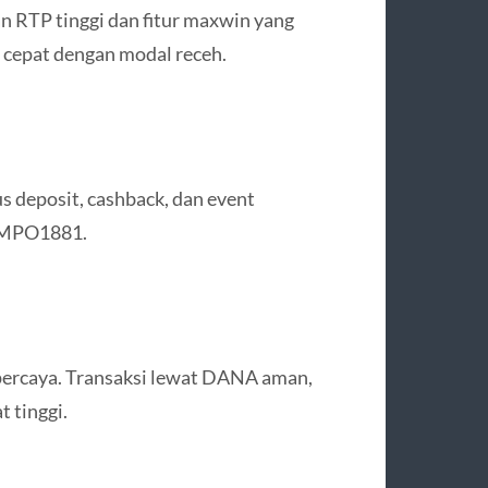
 RTP tinggi dan fitur maxwin yang
 cepat dengan modal receh.
 deposit, cashback, dan event
i MPO1881.
percaya. Transaksi lewat DANA aman,
t tinggi.