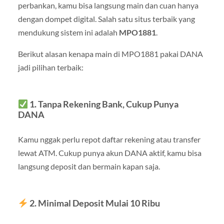
perbankan, kamu bisa langsung main dan cuan hanya
dengan dompet digital. Salah satu situs terbaik yang
mendukung sistem ini adalah
MPO1881
.
Berikut alasan kenapa main di MPO1881 pakai DANA
jadi pilihan terbaik:
1. Tanpa Rekening Bank, Cukup Punya
DANA
Kamu nggak perlu repot daftar rekening atau transfer
lewat ATM. Cukup punya akun DANA aktif, kamu bisa
langsung deposit dan bermain kapan saja.
2. Minimal Deposit Mulai 10 Ribu