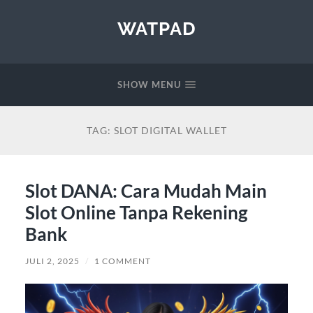
WATPAD
SHOW MENU
TAG:
SLOT DIGITAL WALLET
Slot DANA: Cara Mudah Main
Slot Online Tanpa Rekening
Bank
JULI 2, 2025
/
1 COMMENT