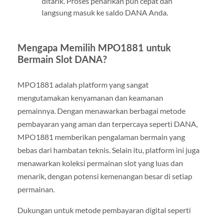
ditarik. Proses penarikan pun cepat dan
langsung masuk ke saldo DANA Anda.
Mengapa Memilih MPO1881 untuk
Bermain Slot DANA?
MPO1881 adalah platform yang sangat
mengutamakan kenyamanan dan keamanan
pemainnya. Dengan menawarkan berbagai metode
pembayaran yang aman dan terpercaya seperti DANA,
MPO1881 memberikan pengalaman bermain yang
bebas dari hambatan teknis. Selain itu, platform ini juga
menawarkan koleksi permainan slot yang luas dan
menarik, dengan potensi kemenangan besar di setiap
permainan.
Dukungan untuk metode pembayaran digital seperti