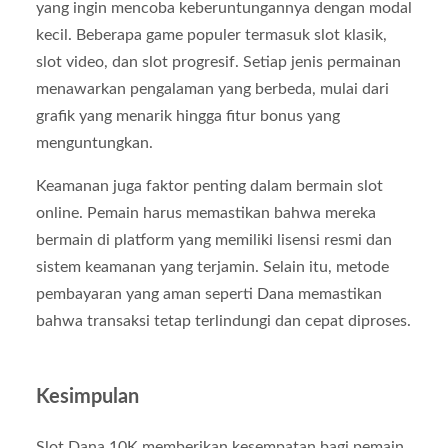
yang ingin mencoba keberuntungannya dengan modal
kecil. Beberapa game populer termasuk slot klasik,
slot video, dan slot progresif. Setiap jenis permainan
menawarkan pengalaman yang berbeda, mulai dari
grafik yang menarik hingga fitur bonus yang
menguntungkan.
Keamanan juga faktor penting dalam bermain slot
online. Pemain harus memastikan bahwa mereka
bermain di platform yang memiliki lisensi resmi dan
sistem keamanan yang terjamin. Selain itu, metode
pembayaran yang aman seperti Dana memastikan
bahwa transaksi tetap terlindungi dan cepat diproses.
Kesimpulan
Slot Dana 10K memberikan kesempatan bagi pemain