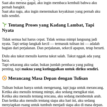
Saat aku merasa gagal, aku ingin membaca kembali bahwa aku
pernah bangkit.
Saat aku ragu, aku ingin menemukan keyakinan yang pernah aku
tulis sendiri.
Tentang Proses yang Kadang Lambat, Tapi
Nyata
Tidak semua hal harus cepat. Tidak semua mimpi langsung jadi
nyata. Tapi setiap langkah kecil — termasuk tulisan ini — adalah
bagian dari perjalanan. Dan perjalanan, sekecil apapun, tetap berarti.
Dulu aku takut menulis karena takut salah. Takut nggak ada yang
baca.
Tapi sekarang aku sadar, bukan jumlah pembaca yang paling
penting, tapi
makna yang kutinggalkan untuk diriku sendiri.
Merancang Masa Depan dengan Tulisan
Tulisan bukan hanya untuk mengenang, tapi juga untuk merancang.
Ketika aku menulis tentang mimpi, aku sedang mengikat niat.
Ketika aku menulis tentang rencana, aku sedang membentuk arah.
Dan ketika aku menulis tentang siapa aku hari ini, aku sedang
menyiapkan ruang untuk tumbuh menjadi siapa aku di masa depan.