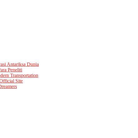
asi Antariksa Dunia
ra Peneliti
dern Transportation
fficial Site
Dreamers