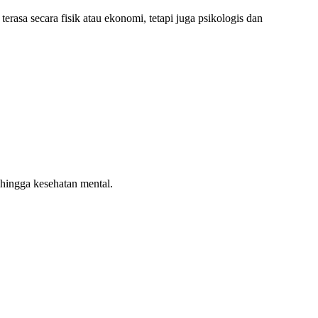
terasa secara fisik atau ekonomi, tetapi juga psikologis dan
 hingga kesehatan mental.