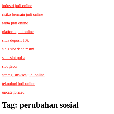
industri judi online
risiko bermain judi online
fakta judi online
platform judi online
situs deposit 10k
situs slot dana resmi
situs slot pulsa
slot gacor
strategi suskses judi online
teknologi judi online
uncategorized
Tag:
perubahan sosial