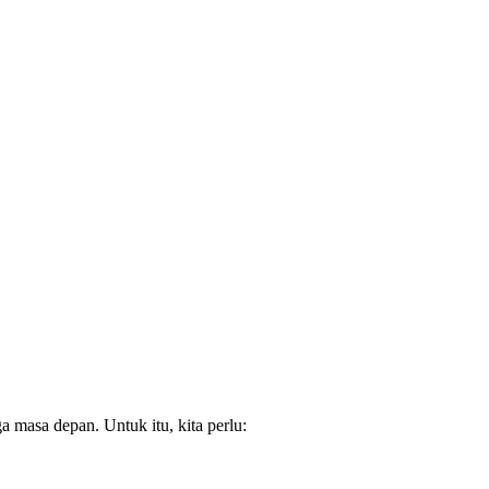
 masa depan. Untuk itu, kita perlu: