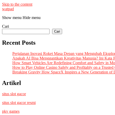
Skip to the content
watpad
Show menu
Hide menu
Cari
Cari
Recent Posts
Perjalanan Inovasi Roket Masa Depan yang Mengubah Eksplor
Apakah AI Bisa Menggantikan Kreativitas Manusia? Ini Kata Pa
How Smart Vehicles Are Redefining Comfort and Safety in Mo
How to Play Online Casino Safely and Profitably on a Trusted O
Breaking Gravity How SpaceX Inspires a New Generation of 
Artikel
situs slot gacor
situs slot gacor resmi
pkv games