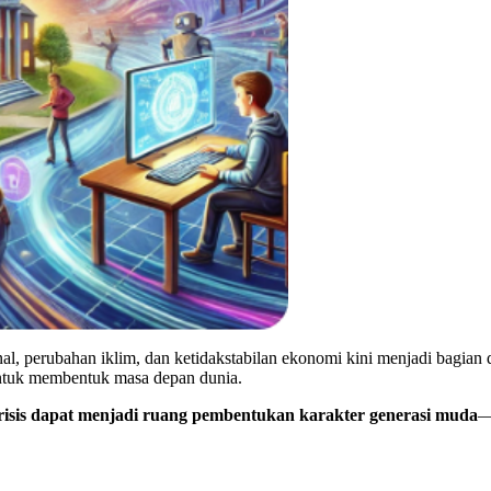
al, perubahan iklim, dan ketidakstabilan ekonomi kini menjadi bagian da
untuk membentuk masa depan dunia.
risis dapat menjadi ruang pembentukan karakter generasi muda
—