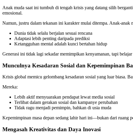
Anak muda saat ini tumbuh di tengah krisis yang datang silih berganti.
emosional.
Namun, justru dalam tekanan ini karakter mulai ditempa. Anak-anak 
Dunia tidak selalu berjalan sesuai rencana
Adaptasi lebih penting daripada prediksi
Ketangguhan mental adalah kunci bertahan hidup
Generasi ini tidak lagi sekadar memimpikan kenyamanan, tapi belaja
Munculnya Kesadaran Sosial dan Kepemimpinan Ba
Krisis global memicu gelombang kesadaran sosial yang luar biasa. Ban
Mereka:
Lebih aktif menyuarakan pendapat lewat media sosial
Terlibat dalam gerakan sosial dan kampanye perubahan
Tidak ragu menjadi pemimpin, bahkan di usia muda
Kepemimpinan masa depan sedang lahir hari ini—bukan dari ruang polit
Mengasah Kreativitas dan Daya Inovasi