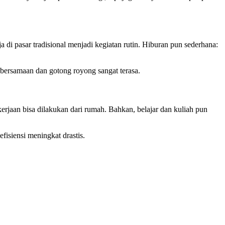
a di pasar tradisional menjadi kegiatan rutin. Hiburan pun sederhana:
ebersamaan dan gotong royong sangat terasa.
erjaan bisa dilakukan dari rumah. Bahkan, belajar dan kuliah pun
fisiensi meningkat drastis.