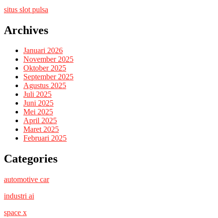
situs slot pulsa
Archives
Januari 2026
November 2025
Oktober 2025
September 2025
Agustus 2025
Juli 2025
Juni 2025
Mei 2025
April 2025
Maret 2025
Februari 2025
Categories
automotive car
industri ai
space x