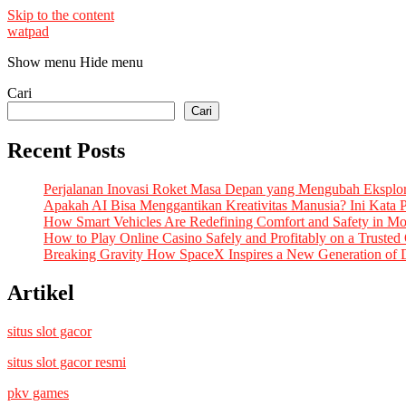
Skip to the content
watpad
Show menu
Hide menu
Cari
Cari
Recent Posts
Perjalanan Inovasi Roket Masa Depan yang Mengubah Eksplor
Apakah AI Bisa Menggantikan Kreativitas Manusia? Ini Kata Pa
How Smart Vehicles Are Redefining Comfort and Safety in Mo
How to Play Online Casino Safely and Profitably on a Trusted O
Breaking Gravity How SpaceX Inspires a New Generation of 
Artikel
situs slot gacor
situs slot gacor resmi
pkv games