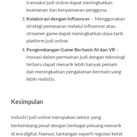
transaksi judi online dapat meningkatkan
keamanan dan kenyamanan pengguna.
Kolaborasi dengan Influencer
– Menggunakan
strategi pemasaran melalui influencer atau
streamer game dapat meningkatkan daya tarik
platform judi online.
Pengembangan Game Berbasis AI dan VR
–
Inovasi dalam permainan judi dengan teknologi
terbaru dapat menarik lebih banyak pemain
dan meningkatkan pengalaman bermain yang
lebih realistis.
Kesimpulan
Industri judi online merupakan sektor yang
berkembang pesat dengan berbagai peluang menarik
di era digital. Namun, tantangan seperti regulasi ketat