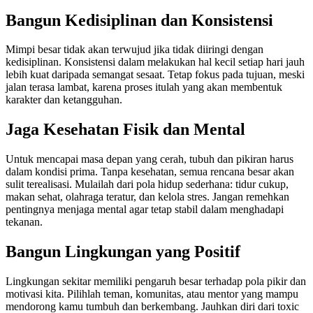
Bangun Kedisiplinan dan Konsistensi
Mimpi besar tidak akan terwujud jika tidak diiringi dengan
kedisiplinan. Konsistensi dalam melakukan hal kecil setiap hari jauh
lebih kuat daripada semangat sesaat. Tetap fokus pada tujuan, meski
jalan terasa lambat, karena proses itulah yang akan membentuk
karakter dan ketangguhan.
Jaga Kesehatan Fisik dan Mental
Untuk mencapai masa depan yang cerah, tubuh dan pikiran harus
dalam kondisi prima. Tanpa kesehatan, semua rencana besar akan
sulit terealisasi. Mulailah dari pola hidup sederhana: tidur cukup,
makan sehat, olahraga teratur, dan kelola stres. Jangan remehkan
pentingnya menjaga mental agar tetap stabil dalam menghadapi
tekanan.
Bangun Lingkungan yang Positif
Lingkungan sekitar memiliki pengaruh besar terhadap pola pikir dan
motivasi kita. Pilihlah teman, komunitas, atau mentor yang mampu
mendorong kamu tumbuh dan berkembang. Jauhkan diri dari toxic