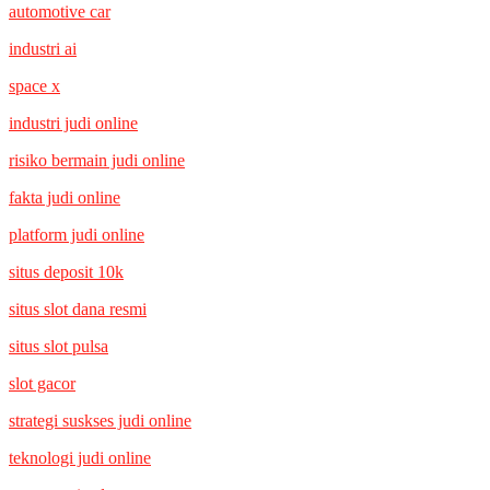
automotive car
industri ai
space x
industri judi online
risiko bermain judi online
fakta judi online
platform judi online
situs deposit 10k
situs slot dana resmi
situs slot pulsa
slot gacor
strategi suskses judi online
teknologi judi online