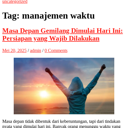
uncategorized
Tag:
manajemen waktu
Masa Depan Gemilang Dimulai Hari Ini:
Persiapan yang Wajib Dilakukan
Mei 20, 2025
/
admin
/
0 Comments
Masa depan tidak dibentuk dari keberuntungan, tapi dari tindakan
nyata yang dimulai hari ini. Banyak orang menunggu waktu yang