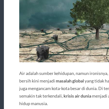
Air adalah sumber kehidupan, namun ironisnya,
bersih kini menjadi
masalah global
yang tidak ha
juga mengancam kota-kota besar di dunia. Di te
semakin tak terkendali,
krisis air dunia
menjadi 
hidup manusia.