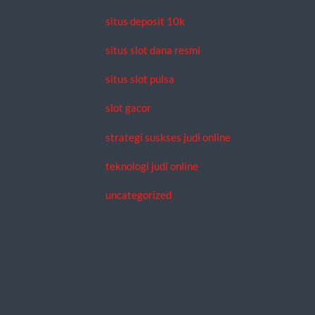
situs deposit 10k
situs slot dana resmi
situs slot pulsa
slot gacor
strategi suskses judi online
teknologi judi online
uncategorized