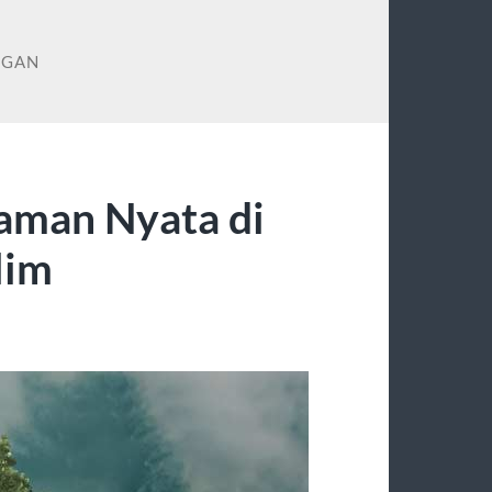
NGAN
caman Nyata di
lim