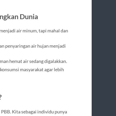
angkan Dunia
 menjadi air minum, tapi mahal dan
n penyaringan air hujan menjadi
naman hemat air sedang digalakkan.
konsumsi masyarakat agar lebih
?
 PBB. Kita sebagai individu punya