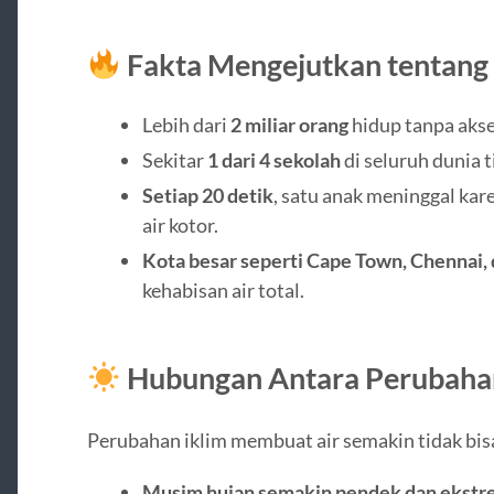
Fakta Mengejutkan tentang K
Lebih dari
2 miliar orang
hidup tanpa akses
Sekitar
1 dari 4 sekolah
di seluruh dunia 
Setiap 20 detik
, satu anak meninggal kar
air kotor.
Kota besar seperti Cape Town, Chennai, 
kehabisan air total.
Hubungan Antara Perubahan 
Perubahan iklim membuat air semakin tidak bisa
Musim hujan semakin pendek dan ekst