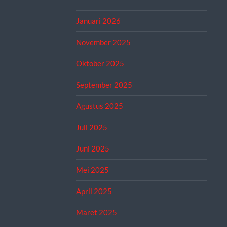
Januari 2026
November 2025
Oktober 2025
September 2025
Agustus 2025
Juli 2025
Juni 2025
Mei 2025
April 2025
Maret 2025