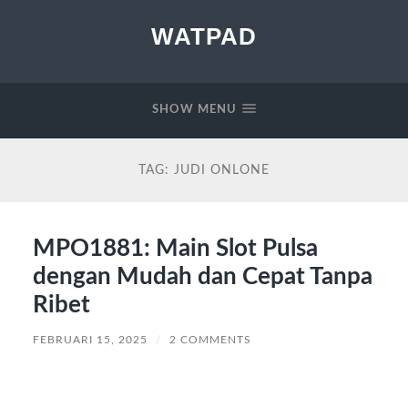
WATPAD
SHOW MENU
TAG:
JUDI ONLONE
MPO1881: Main Slot Pulsa
dengan Mudah dan Cepat Tanpa
Ribet
FEBRUARI 15, 2025
/
2 COMMENTS