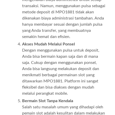
transaksi. Namun, menggunakan pulsa sebagai
metode deposit di MPO1881 tidak akan
dikenakan biaya administrasi tambahan. Anda
hanya membayar sesuai dengan jumlah pulsa
yang Anda transfer, yang membuatnya
semakin hemat dan efisien.
Akses Mudah Melalui Ponsel
Dengan menggunakan pulsa untuk deposit,
Anda bisa bermain kapan saja dan di mana
saja. Cukup dengan menggunakan ponsel,
Anda bisa langsung melakukan deposit dan
menikmati berbagai permainan slot yang
ditawarkan MPO1881. Platform ini sangat
fleksibel dan bisa diakses dengan mudah
melalui perangkat mobile.
Bermain Slot Tanpa Kendala
Salah satu masalah umum yang dihadapi oleh
pemain slot adalah kesulitan dalam melakukan