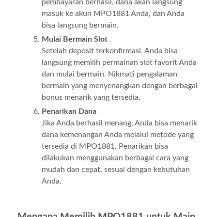
pembayaran berhasil, dana akan langsung
masuk ke akun MPO1881 Anda, dan Anda
bisa langsung bermain.
Mulai Bermain Slot
Setelah deposit terkonfirmasi, Anda bisa
langsung memilih permainan slot favorit Anda
dan mulai bermain. Nikmati pengalaman
bermain yang menyenangkan dengan berbagai
bonus menarik yang tersedia.
Penarikan Dana
Jika Anda berhasil menang, Anda bisa menarik
dana kemenangan Anda melalui metode yang
tersedia di MPO1881. Penarikan bisa
dilakukan menggunakan berbagai cara yang
mudah dan cepat, sesuai dengan kebutuhan
Anda.
Mengapa Memilih MPO1881 untuk Main