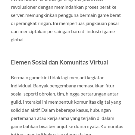
revolusioner dengan memindahkan proses berat ke
server, memungkinkan pengguna bermain game berat
di perangkat ringan. Ini memperluas jangkauan pasar
dan menciptakan persaingan baru di industri game
global.
Elemen Sosial dan Komunitas Virtual
Bermain game kini tidak lagi menjadi kegiatan
individual. Banyak pengembang memasukkan fitur
sosial seperti obrolan, tim, hingga pertarungan antar
guild. Interaksi ini membentuk komunitas digital yang
solid dan aktif. Dalam beberapa kasus, hubungan
pertemanan atau kerja sama yang terjalin di dalam
game bahkan bisa berlanjut ke dunia nyata. Komunitas
ini juga menjadi kekuatan utama dalam