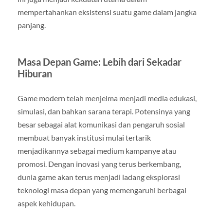
mempertahankan eksistensi suatu game dalam jangka
panjang.
Masa Depan Game: Lebih dari Sekadar
Hiburan
Game modern telah menjelma menjadi media edukasi,
simulasi, dan bahkan sarana terapi. Potensinya yang
besar sebagai alat komunikasi dan pengaruh sosial
membuat banyak institusi mulai tertarik
menjadikannya sebagai medium kampanye atau
promosi. Dengan inovasi yang terus berkembang,
dunia game akan terus menjadi ladang eksplorasi
teknologi masa depan yang memengaruhi berbagai
aspek kehidupan.