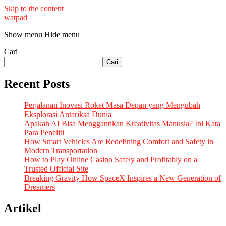
Skip to the content
watpad
Show menu
Hide menu
Cari
Cari
Recent Posts
Perjalanan Inovasi Roket Masa Depan yang Mengubah
Eksplorasi Antariksa Dunia
Apakah AI Bisa Menggantikan Kreativitas Manusia? Ini Kata
Para Peneliti
How Smart Vehicles Are Redefining Comfort and Safety in
Modern Transportation
How to Play Online Casino Safely and Profitably on a
Trusted Official Site
Breaking Gravity How SpaceX Inspires a New Generation of
Dreamers
Artikel