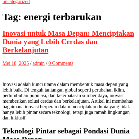
uncategorized
Tag:
energi terbarukan
Inovasi untuk Masa Depan: Menciptakan
Dunia yang Lebih Cerdas dan
Berkelanjutan
Mei 18, 2025
/
admin
/
0 Comments
Inovasi adalah kunci utama dalam membentuk masa depan yang
lebih baik. Di tengah tantangan global seperti perubahan iklim,
pertumbuhan populasi, dan keterbatasan sumber daya, inovasi
memberikan solusi cerdas dan berkelanjutan. Artikel ini membahas
bagaimana inovasi berperan dalam menciptakan dunia yang tidak
hanya lebih pintar secara teknologi, tetapi juga ramah lingkungan
dan inklusif.
Teknologi Pintar sebagai Pondasi Dunia