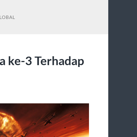
LOBAL
a ke-3 Terhadap