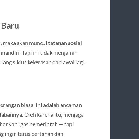
 Baru
mat, maka akan muncul
tatanan sosial
 mandiri. Tapi ini tidak menjamin
ng siklus kekerasan dari awal lagi.
rangan biasa. Ini adalah ancaman
adabannya
. Oleh karena itu, menjaga
hanya tugas pemerintah — tapi
g ingin terus bertahan dan