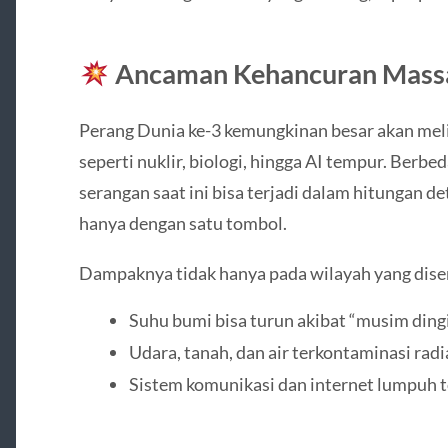
Ancaman Kehancuran Mass
Perang Dunia ke-3 kemungkinan besar akan me
seperti nuklir, biologi, hingga AI tempur. Berb
serangan saat ini bisa terjadi dalam hitungan 
hanya dengan satu tombol.
Dampaknya tidak hanya pada wilayah yang diser
Suhu bumi bisa turun akibat “musim dingi
Udara, tanah, dan air terkontaminasi radi
Sistem komunikasi dan internet lumpuh t