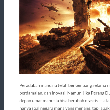
Peradaban manusia telah berkembang selama ri
perdamaian, dan inovasi. Namun, jika Perang Du
depan umat manusia bisa berubah drastis — atau
hanya soal negara mana yang menang, tapi apak