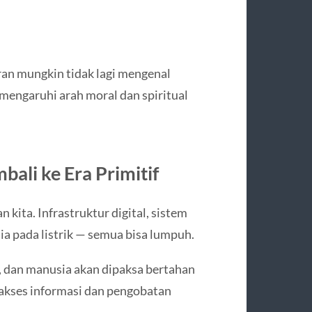
an mungkin tidak lagi mengenal
mengaruhi arah moral dan spiritual
ali ke Era Primitif
 kita. Infrastruktur digital, sistem
a pada listrik — semua bisa lumpuh.
, dan manusia akan dipaksa bertahan
a akses informasi dan pengobatan