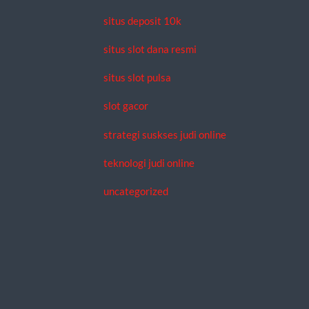
situs deposit 10k
situs slot dana resmi
situs slot pulsa
slot gacor
strategi suskses judi online
teknologi judi online
uncategorized