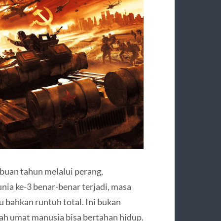
buan tahun melalui perang,
nia ke-3 benar-benar terjadi, masa
 bahkan runtuh total. Ini bukan
ah umat manusia bisa bertahan hidup.