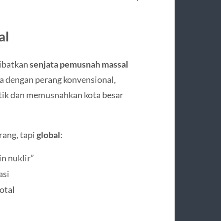
al
libatkan
senjata pemusnah massal
eda dengan perang konvensional,
detik dan memusnahkan kota besar
ang, tapi
global
:
n nuklir”
asi
otal