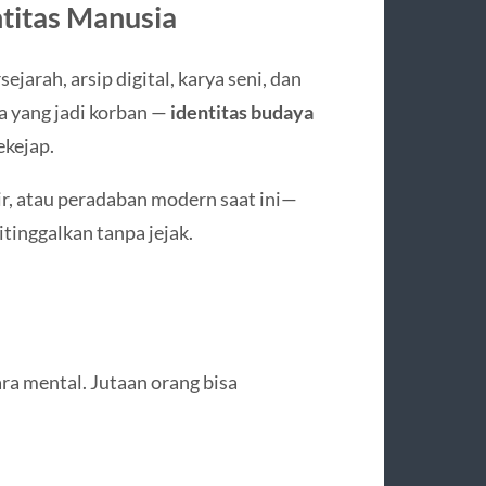
titas Manusia
jarah, arsip digital, karya seni, dan
 yang jadi korban —
identitas budaya
ekejap.
r, atau peradaban modern saat ini—
tinggalkan tanpa jejak.
a mental. Jutaan orang bisa