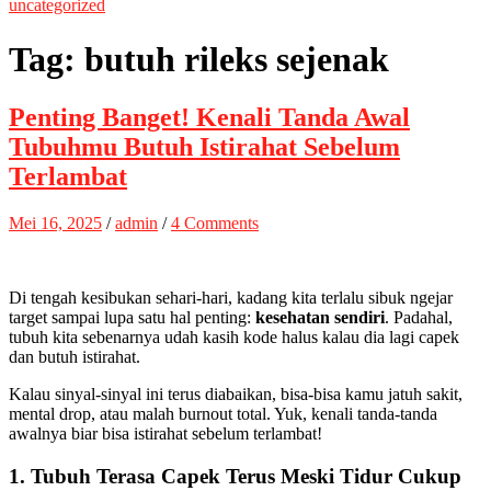
uncategorized
Tag:
butuh rileks sejenak
Penting Banget! Kenali Tanda Awal
Tubuhmu Butuh Istirahat Sebelum
Terlambat
Mei 16, 2025
/
admin
/
4 Comments
Di tengah kesibukan sehari-hari, kadang kita terlalu sibuk ngejar
target sampai lupa satu hal penting:
kesehatan sendiri
. Padahal,
tubuh kita sebenarnya udah kasih kode halus kalau dia lagi capek
dan butuh istirahat.
Kalau sinyal-sinyal ini terus diabaikan, bisa-bisa kamu jatuh sakit,
mental drop, atau malah burnout total. Yuk, kenali tanda-tanda
awalnya biar bisa istirahat sebelum terlambat!
1.
Tubuh Terasa Capek Terus Meski Tidur Cukup