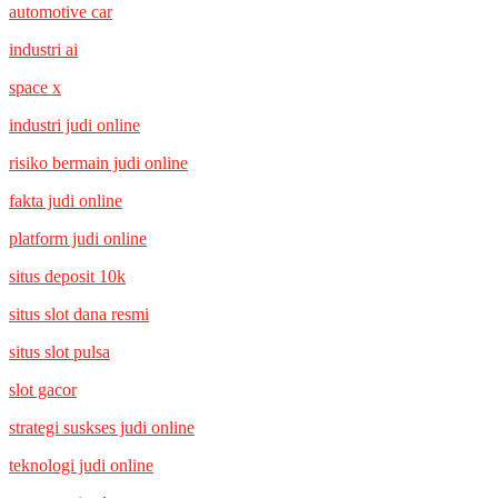
automotive car
industri ai
space x
industri judi online
risiko bermain judi online
fakta judi online
platform judi online
situs deposit 10k
situs slot dana resmi
situs slot pulsa
slot gacor
strategi suskses judi online
teknologi judi online