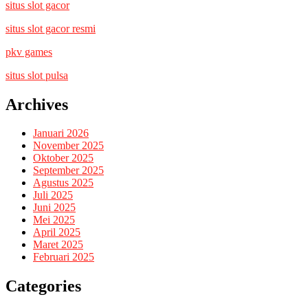
situs slot gacor
situs slot gacor resmi
pkv games
situs slot pulsa
Archives
Januari 2026
November 2025
Oktober 2025
September 2025
Agustus 2025
Juli 2025
Juni 2025
Mei 2025
April 2025
Maret 2025
Februari 2025
Categories